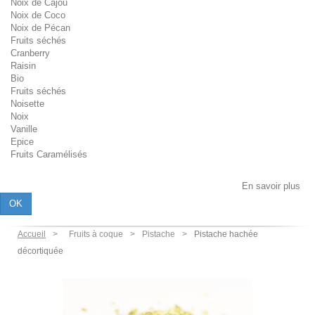
Noix de Cajou
Noix de Coco
Noix de Pécan
Fruits séchés
Cranberry
Raisin
Bio
Fruits séchés
Noisette
Noix
Vanille
Epice
Fruits Caramélisés
Les cookies assurent le bon fonctionnement de notre site Internet. En
utilisant ce dernier, vous acceptez l'utilisation des cookies.
En savoir plus
OK
Accueil
Fruits à coque
Pistache
Pistache hachée
décortiquée