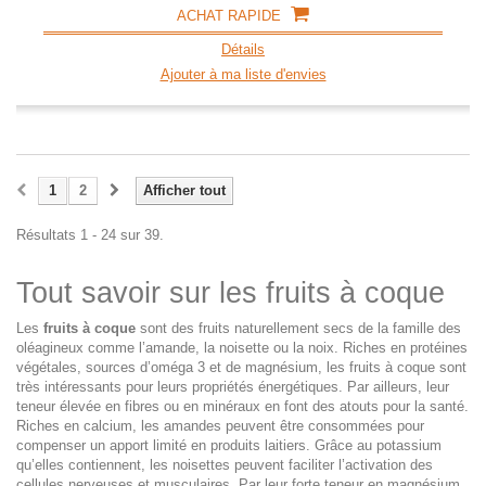
ACHAT RAPIDE
Détails
Ajouter à ma liste d'envies
1
2
Afficher tout
Résultats 1 - 24 sur 39.
Tout savoir sur les fruits à coque
Les
fruits à coque
sont des fruits naturellement secs de la famille des
oléagineux comme l’amande, la noisette ou la noix. Riches en protéines
végétales, sources d’oméga 3 et de magnésium, les fruits à coque sont
très intéressants pour leurs propriétés énergétiques. Par ailleurs, leur
teneur élevée en fibres ou en minéraux en font des atouts pour la santé.
Riches en calcium, les amandes peuvent être consommées pour
compenser un apport limité en produits laitiers. Grâce au potassium
qu’elles contiennent, les noisettes peuvent faciliter l’activation des
cellules nerveuses et musculaires. Par leur forte teneur en magnésium,