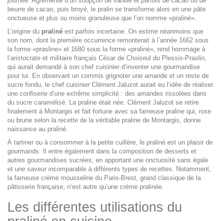
journée. Agrémenté d’un soupçon de vanille et parfois de cacao ou de
beurre de cacao, puis broyé, le pralin se transforme alors en une pâte
onctueuse et plus ou moins granuleuse que l’on nomme «praliné».
L’origine du
praliné
est parfois incertaine. On estime néanmoins que
son nom, dont la première occurrence remonterait à l’année 1662 sous
la forme «prasline» et 1680 sous la forme «praliné», rend hommage à
l’aristocrate et militaire français César de Choiseul du Plessis-Praslin,
qui aurait demandé à son chef cuisinier d’inventer une gourmandise
pour lui. En observant un commis grignoter une amande et un reste de
sucre fondu, le chef cuisinier Clément Jaluzot aurait eu l’idée de réaliser
une confiserie d’une extrême simplicité : des amandes rissolées dans
du sucre caramélisé. La praline était née. Clément Jaluzot se retire
finalement à Montargis et fait fortune avec sa fameuse praline qui, rose
ou brune selon la recette de la véritable praline de Montargis, donne
naissance au praliné.
À tartiner ou à consommer à la petite cuillère, le praliné est un plaisir de
gourmands. Il entre également dans la composition de desserts et
autres gourmandises sucrées, en apportant une onctuosité sans égale
et une saveur incomparable à différents types de recettes. Notamment,
la fameuse crème mousseline du Paris-Brest, grand classique de la
pâtisserie française, n’est autre qu’une crème pralinée.
Les différentes utilisations du