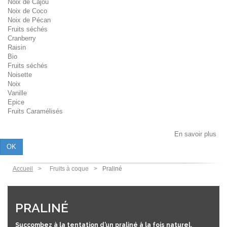
Noix de Cajou
Noix de Coco
Noix de Pécan
Fruits séchés
Cranberry
Raisin
Bio
Fruits séchés
Noisette
Noix
Vanille
Epice
Fruits Caramélisés
Les cookies assurent le bon fonctionnement de notre site Internet. En
utilisant ce dernier, vous acceptez l'utilisation des cookies.
En savoir plus
OK
Accueil
Fruits à coque
Praliné
PRALINÉ
Succombez à la tentation d’un
praliné
à la fois naturel,