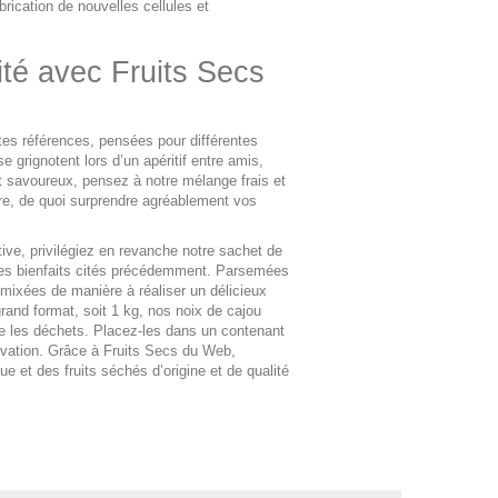
rication de nouvelles cellules et
ité avec Fruits Secs
tes références, pensées pour différentes
e grignotent lors d’un apéritif entre amis,
t savoureux, pensez à notre mélange frais et
ndre, de quoi surprendre agréablement vos
ive, privilégiez en revanche notre sachet de
s les bienfaits cités précédemment. Parsemées
 mixées de manière à réaliser un délicieux
grand format, soit 1 kg, nos noix de cajou
re les déchets. Placez-les dans un contenant
rvation. Grâce à Fruits Secs du Web,
 et des fruits séchés d’origine et de qualité