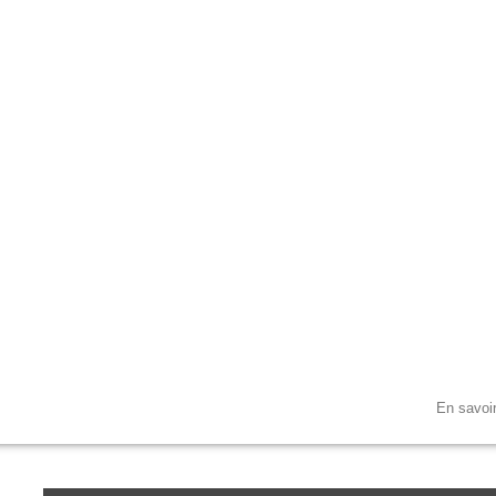
et. En utilisant ce dernier, vous acceptez l'utilisation des cookies.
En savoi
u