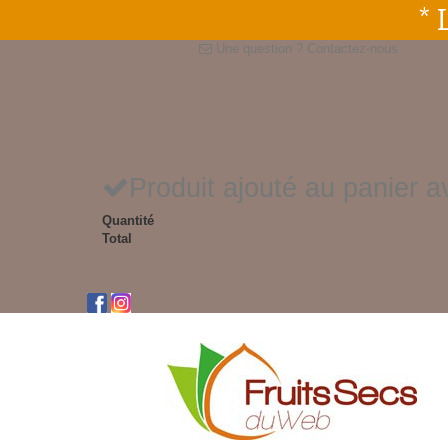
* 
Une question ?
Contactez-nous
Produit ajouté au panier 
Quantité
Total