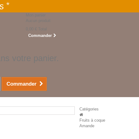
s *
Mon panier
Aucun produit
0,00 €
Total
Commander
ans votre panier.
Commander
Catégories
Fruits à coque
Amande