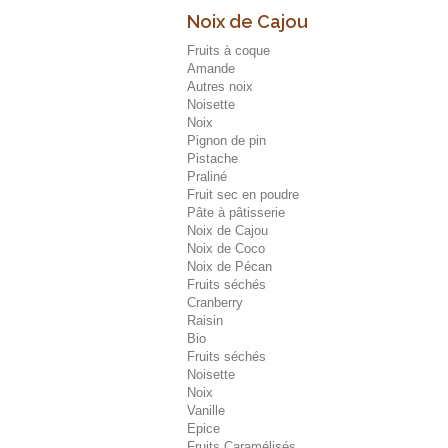
Noix de Cajou
Fruits à coque
Amande
Autres noix
Noisette
Noix
Pignon de pin
Pistache
Praliné
Fruit sec en poudre
Pâte à pâtisserie
Noix de Cajou
Noix de Coco
Noix de Pécan
Fruits séchés
Cranberry
Raisin
Bio
Fruits séchés
Noisette
Noix
Vanille
Epice
Fruits Caramélisés