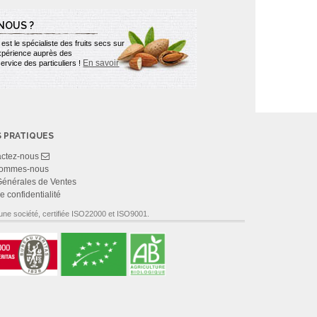
NOUS ?
st le spécialiste des fruits secs sur
expérience auprès des
En savoir
ervice des particuliers !
S PRATIQUES
actez-nous
sommes-nous
Générales de Ventes
e confidentialité
une société, certifiée ISO22000 et ISO9001.