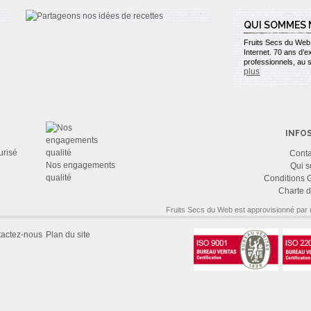
QUI SOMMES 
Fruits Secs du Web e
Internet. 70 ans d’
professionnels, au s
plus
INFO
urisé
Cont
Nos engagements
Qui 
qualité
Conditions 
Charte d
Fruits Secs du Web est approvisionné par 
actez-nous
Plan du site