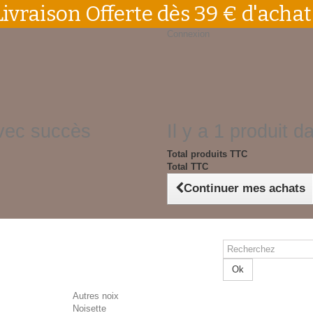
Livraison Offerte dès 39 € d'achat
Connexion
avec succès
Il y a 1 produit d
Total produits TTC
Total TTC
Continuer mes achats
Ok
Autres noix
Noisette