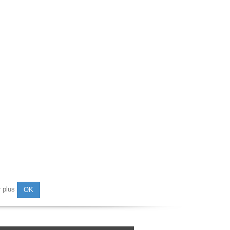
r plus
OK