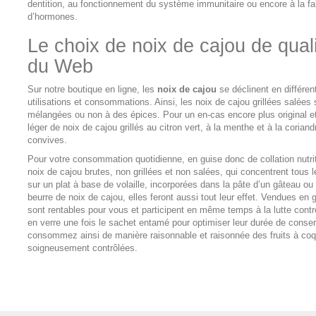
dentition, au fonctionnement du système immunitaire ou encore à la fab
d’hormones.
Le choix de noix de cajou de qual
du Web
Sur notre boutique en ligne, les
noix de cajou
se déclinent en différen
utilisations et consommations. Ainsi, les noix de cajou grillées salées s
mélangées ou non à des épices. Pour un en-cas encore plus original e
léger de noix de cajou grillés au citron vert, à la menthe et à la coria
convives.
Pour votre consommation quotidienne, en guise donc de collation nutrit
noix de cajou brutes, non grillées et non salées, qui concentrent tou
sur un plat à base de volaille, incorporées dans la pâte d’un gâteau ou
beurre de noix de cajou, elles feront aussi tout leur effet. Vendues en 
sont rentables pour vous et participent en même temps à la lutte cont
en verre une fois le sachet entamé pour optimiser leur durée de conse
consommez ainsi de manière raisonnable et raisonnée des fruits à coque
soigneusement contrôlées.