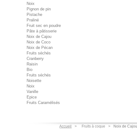
Noix
Pignon de pin
Pistache
Praliné
Fruit sec en poudre
Pâte à pâtisserie
Noix de Cajou
Noix de Coco
Noix de Pécan
Fruits séchés
Cranberry
Raisin
Bio
Fruits séchés
Noisette
Noix
Vanille
Epice
Fruits Caramélisés
Les cookies assurent le bon fonctionnement de notre site Intern
Accueil
Fruits à coque
Noix de Cajo