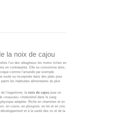
de la noix de cajou
efois l’un des oléagineux les moins riches en
cres en contrepartie. Elle se consomme donc,
 à coque comme l’amande par exemple.
e seule ou incorporée dans des plats pour
 parmi les habitudes alimentaires du plus
 de l’organisme, la
noix de cajou
joue un
 de «mauvais» cholestérol dans le sang
té physique adaptée. Riche en vitamines et en
um, en cuivre, en phospore, en fer et en zinc.
 développement et à la santé des os et de la