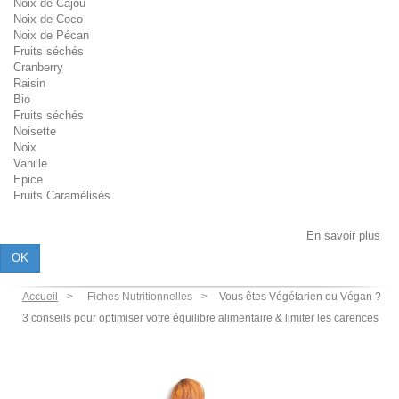
Noix de Cajou
Noix de Coco
Noix de Pécan
Fruits séchés
Cranberry
Raisin
Bio
Fruits séchés
Noisette
Noix
Vanille
Epice
Fruits Caramélisés
Les cookies assurent le bon fonctionnement de notre site Internet. En
utilisant ce dernier, vous acceptez l'utilisation des cookies.
En savoir plus
OK
Accueil
Fiches Nutritionnelles
Vous êtes Végétarien ou Végan ?
3 conseils pour optimiser votre équilibre alimentaire & limiter les carences