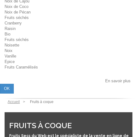
Noix de Cajou
Noix de Coco
Noix de Pécan
Fruits séchés
Cranberry
Raisin
Bio
Fruits séchés
Noisette
Noix
Vanille
Epice
Fruits Caramélisés
Les cookies assurent le bon fonctionnement de notre site Internet. En
utilisant ce dernier, vous acceptez l'utilisation des cookies.
En savoir plus
OK
Accueil
Fruits à coque
FRUITS À COQUE
Fruits Secs du Web est le spécialiste de la vente en ligne de